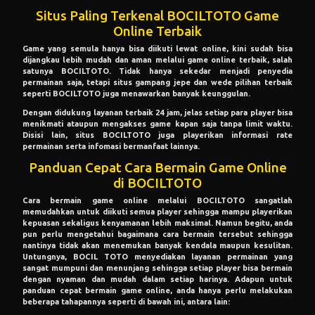
Situs Paling Terkenal BOCILTOTO Game
Online Terbaik
Game yang semula hanya bisa diikuti lewat online, kini sudah bisa
dijangkau lebih mudah dan aman melalui game online terbaik, salah
satunya BOCILTOTO. Tidak hanya sekedar menjadi penyedia
permainan saja, tetapi situs gampang jepe dan wede pilihan terbaik
seperti BOCILTOTO juga menawarkan banyak keunggulan.
Dengan didukung layanan terbaik 24 jam, jelas setiap para player bisa
menikmati ataupun mengakses game kapan saja tanpa limit waktu.
Disisi lain, situs BOCILTOTO juga playerikan informasi rate
permainan serta infomasi bermanfaat lainnya.
Panduan Cepat Cara Bermain Game Online
di BOCILTOTO
Cara bermain game online melalui BOCILTOTO sangatlah
memudahkan untuk diikuti semua player sehingga mampu playerikan
kepuasan sekaligus kenyamanan lebih maksimal. Namun begitu, anda
pun perlu mengetahui bagaimana cara bermain tersebut sehingga
nantinya tidak akan menemukan banyak kendala maupun kesulitan.
Untungnya, BOCIL TOTO menyediakan layanan permainan yang
sangat mumpuni dan menunjang sehingga setiap player bisa bermain
dengan nyaman dan mudah dalam setiap harinya. Adapun untuk
panduan cepat bermain game online, anda hanya perlu melakukan
beberapa tahapannya seperti di bawah ini, antara lain: