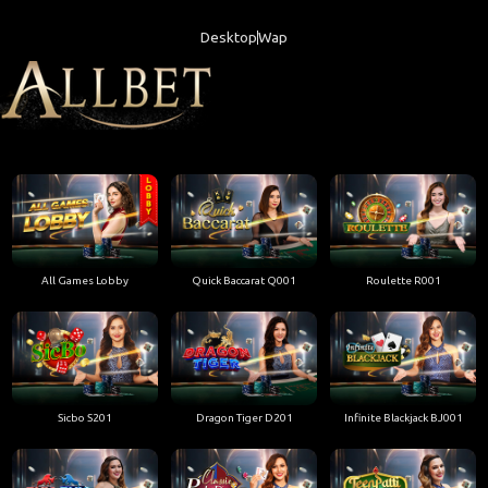
Desktop
Wap
All Games Lobby
Quick Baccarat Q001
Roulette R001
Sicbo S201
Dragon Tiger D201
Infinite Blackjack BJ001