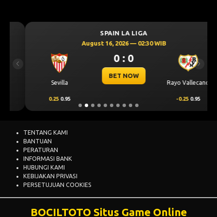
SPAIN LA LIGA
August 16, 2026 — 02:30 WIB
0 : 0
Previous
Next
BET NOW
Sevilla
Rayo Vallecano
0.25
0.95
-0.25
0.95
TENTANG KAMI
BANTUAN
PERATURAN
INFORMASI BANK
HUBUNGI KAMI
KEBIJAKAN PRIVASI
PERSETUJUAN COOKIES
BOCILTOTO Situs Game Online