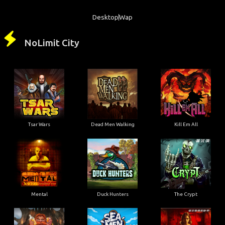
Desktop
Wap
NoLimit City
Tsar Wars
Dead Men Walking
Kill Em All
Mental
Duck Hunters
The Crypt