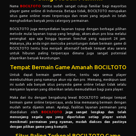
Nama
BOCILTOTO
tentu sudah sangat cukup familiar bagi mayoritas
player game online di Indonesia. Betapa tidak, BOCILTOTO merupakan
situs game online resmi terpercaya dan resmi yang sejauh ini telah
menghadirkan banyak jenis catergory permainan.
BOCILTOTO juga menyediakan layanan topup dengan berbagai pilihan
metode mulai layanan topup yang lengkap, akses akun pro bisa melalui
perangkat apa saja hingga layanan livechat yang support 24 jam.
Makanya, jika anda ingin mencoba peruntungan dalam bermain game di
BOCILTOTO tentu bisa menjadi alternatif terbaik tempat atau sarana
untuk hiburan paling terpercaya dimana juga sangat potensial
playerikan banyak keuntungan.
Tempat Bermain Game Amanah BOCILTOTO
Untuk dapat bermain game online, tentu saja semua player
membutuhkan yang namanya akun vip dan pro. Memang, meskipun saat
ini sudah ada banyak situs penyedia game online tetapi tidak selalu
menjamin layanan yang diberikan selalu memudahkan bagi para player.
Maka dari itu dengan bergabung lewat BOCILTOTO sebagai tempat
bermain game online terpercaya, anda bisa memasang bermain dengan
mudah serta dijamin aman. Apalagi, fasilitas layanan permainan yang
disediakan oleh
BOCILTOTO
juga sangat lengkap dan telah
menunjang segala apa yang diperlukan setiap player untuk
menikmati permainan yang nyaman, mudah diakses dan pastinya
dengan pilihan game yang komplit.
Situs Paling Terkenal BOCILTOTO Game