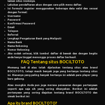
laman situs resminya.
Lakukan pendaftaran akun dengan cara pilih menu daftar.
Isi formulir register menggunakan beberapa data valid dan sesuai
dengan format:
Username
Password
Konfirmasi Password
Email
Telepon
Referral
Lengkapi Pengaturan Bank yang Meliputi:
Nama Bank
Nama Rekening
Nomor Rekening
Jika sudah selesai, klik tombol daftar di bawah dan dengan begitu
anda hanya tinggal menunggu proses daftar berhasil.
FAQ Tentang situs BOCILTOTO
Memang tadi di atas telah dijelaskan tentang situs atau brand
BOCILTOTO, tetapi masih banyak juga yang bertanya tentang situs
ini. Biasanya yang paling banyak bertanya ini adalah para player yang
baru gabung.
Atau mungkin Anda pun juga merasa penasaran dengan pertanyaan
seperti apa saja sih yang sering ditanyakan. Berikut ini adalah
pertanyaan yang sering diajukan tentang brand BOCILTOTO dan
simak berikut ini:
Apa itu brand BOCILTOTO?