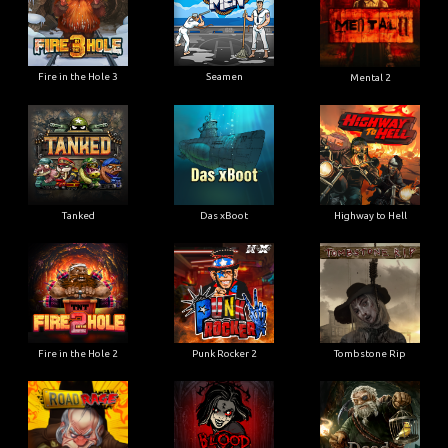
Fire in the Hole 3
Seamen
Mental 2
Tanked
Das xBoot
Highway to Hell
Fire in the Hole 2
Punk Rocker 2
Tombstone Rip