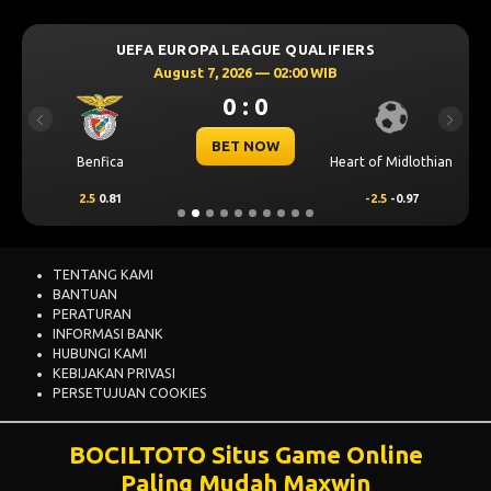
UEFA EUROPA LEAGUE QUALIFIERS
August 7, 2026 — 02:00 WIB
0 : 0
Previous
Next
BET NOW
Benfica
Heart of Midlothian
2.5
0.81
-2.5
-0.97
TENTANG KAMI
BANTUAN
PERATURAN
INFORMASI BANK
HUBUNGI KAMI
KEBIJAKAN PRIVASI
PERSETUJUAN COOKIES
BOCILTOTO Situs Game Online
Paling Mudah Maxwin