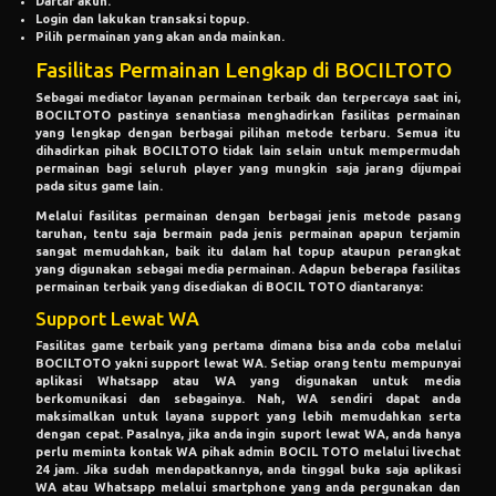
Daftar akun.
Login dan lakukan transaksi topup.
Pilih permainan yang akan anda mainkan.
Fasilitas Permainan Lengkap di BOCILTOTO
Sebagai mediator layanan permainan terbaik dan terpercaya saat ini,
BOCILTOTO pastinya senantiasa menghadirkan fasilitas permainan
yang lengkap dengan berbagai pilihan metode terbaru. Semua itu
dihadirkan pihak BOCILTOTO tidak lain selain untuk mempermudah
permainan bagi seluruh player yang mungkin saja jarang dijumpai
pada situs game lain.
Melalui fasilitas permainan dengan berbagai jenis metode pasang
taruhan, tentu saja bermain pada jenis permainan apapun terjamin
sangat memudahkan, baik itu dalam hal topup ataupun perangkat
yang digunakan sebagai media permainan. Adapun beberapa fasilitas
permainan terbaik yang disediakan di BOCIL TOTO diantaranya:
Support Lewat WA
Fasilitas game terbaik yang pertama dimana bisa anda coba melalui
BOCILTOTO yakni support lewat WA. Setiap orang tentu mempunyai
aplikasi Whatsapp atau WA yang digunakan untuk media
berkomunikasi dan sebagainya. Nah, WA sendiri dapat anda
maksimalkan untuk layana support yang lebih memudahkan serta
dengan cepat. Pasalnya, jika anda ingin suport lewat WA, anda hanya
perlu meminta kontak WA pihak admin BOCIL TOTO melalui livechat
24 jam. Jika sudah mendapatkannya, anda tinggal buka saja aplikasi
WA atau Whatsapp melalui smartphone yang anda pergunakan dan