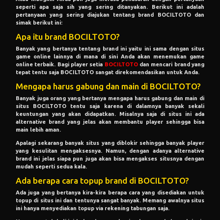
seperti apa saja sih yang sering ditanyakan. Berikut ini adalah
pertanyaan yang sering diajukan tentang brand BOCILTOTO dan
simak berikut ini:
Apa itu brand BOCILTOTO?
Banyak yang bertanya tentang brand ini yaitu ini sama dengan situs
game online lainnya di mana di sini Anda akan menemukan game
online terbaik. Bagi player setia
BOCILTOTO
dan mencari brand yang
tepat tentu saja BOCILTOTO sangat direkomendasikan untuk Anda.
Mengapa harus gabung dan main di BOCILTOTO?
Banyak juga orang yang bertanya mengapa harus gabung dan main di
situs BOCILTOTO tentu saja karena di dalamnya banyak sekali
keuntungan yang akan didapatkan. Misalnya saja di situs ini ada
alternative brand yang jelas akan membantu player sehingga bisa
main lebih aman.
Apalagi sekarang banyak situs yang diblokir sehingga banyak player
yang kesulitan mengaksesnya. Namun, dengan adanya alternative
brand ini jelas siapa pun juga akan bisa mengakses situsnya dengan
mudah seperti sedua kala.
Ada berapa cara topup brand di BOCILTOTO?
Ada juga yang bertanya kira-kira berapa cara yang disediakan untuk
topup di situs ini dan tentunya sangat banyak. Memang awalnya situs
ini hanya menyediakan topup via rekening tabungan saja.