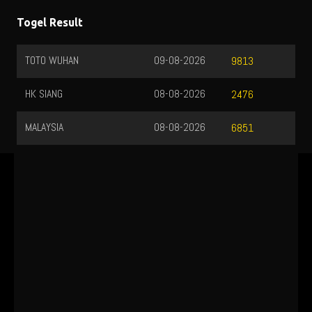
Togel Result
TOTO WUHAN
09-08-2026
9813
HK SIANG
08-08-2026
2476
MALAYSIA
08-08-2026
6851