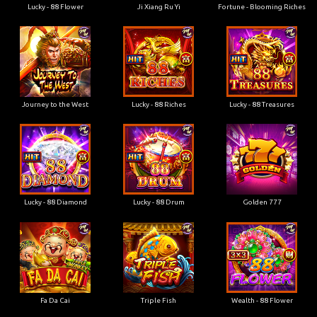
Lucky - 88 Flower
Ji Xiang Ru Yi
Fortune - Blooming Riches
Journey to the West
Lucky - 88 Riches
Lucky - 88 Treasures
Lucky - 88 Diamond
Lucky - 88 Drum
Golden 777
Fa Da Cai
Triple Fish
Wealth - 88 Flower