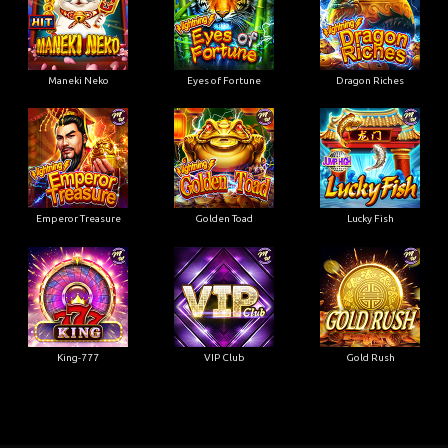
Maneki Neko
Eyes of Fortune
Dragon Riches
Emperor Treasure
Golden Toad
Lucky Fish
King-777
VIP Club
Gold Rush