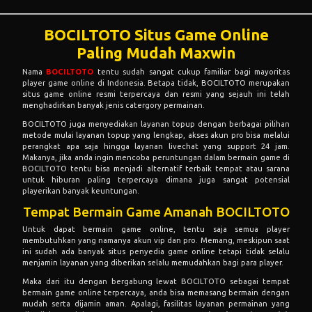
BOCILTOTO Situs Game Online
Paling Mudah Maxwin
Nama
BOCILTOTO
tentu sudah sangat cukup familiar bagi mayoritas
player game online di Indonesia. Betapa tidak, BOCILTOTO merupakan
situs game online resmi terpercaya dan resmi yang sejauh ini telah
menghadirkan banyak jenis catergory permainan.
BOCILTOTO juga menyediakan layanan topup dengan berbagai pilihan
metode mulai layanan topup yang lengkap, akses akun pro bisa melalui
perangkat apa saja hingga layanan livechat yang support 24 jam.
Makanya, jika anda ingin mencoba peruntungan dalam bermain game di
BOCILTOTO tentu bisa menjadi alternatif terbaik tempat atau sarana
untuk hiburan paling terpercaya dimana juga sangat potensial
playerikan banyak keuntungan.
Tempat Bermain Game Amanah BOCILTOTO
Untuk dapat bermain game online, tentu saja semua player
membutuhkan yang namanya akun vip dan pro. Memang, meskipun saat
ini sudah ada banyak situs penyedia game online tetapi tidak selalu
menjamin layanan yang diberikan selalu memudahkan bagi para player.
Maka dari itu dengan bergabung lewat BOCILTOTO sebagai tempat
bermain game online terpercaya, anda bisa memasang bermain dengan
mudah serta dijamin aman. Apalagi, fasilitas layanan permainan yang