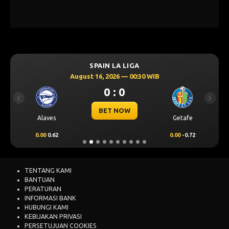
SPAIN LA LIGA
August 16, 2026 — 00:30 WIB
0 : 0
Previous
Next
BET NOW
Alaves
Getafe
0.00
0.62
0.00
-0.72
TENTANG KAMI
BANTUAN
PERATURAN
INFORMASI BANK
HUBUNGI KAMI
KEBIJAKAN PRIVASI
PERSETUJUAN COOKIES