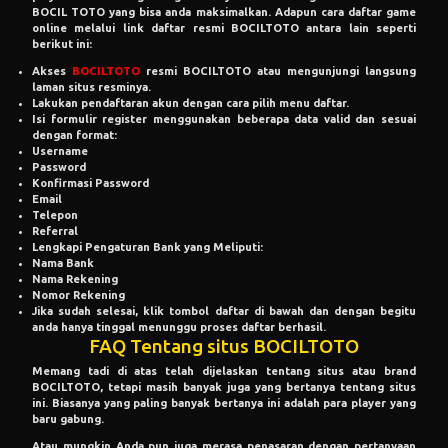
BOCIL TOTO yang bisa anda maksimalkan. Adapun cara daftar game
online melalui link daftar resmi BOCILTOTO antara lain seperti
berikut ini:
Akses
BOCILTOTO
resmi BOCILTOTO atau mengunjungi langsung
laman situs resminya.
Lakukan pendaftaran akun dengan cara pilih menu daftar.
Isi formulir register menggunakan beberapa data valid dan sesuai
dengan format:
Username
Password
Konfirmasi Password
Email
Telepon
Referral
Lengkapi Pengaturan Bank yang Meliputi:
Nama Bank
Nama Rekening
Nomor Rekening
Jika sudah selesai, klik tombol daftar di bawah dan dengan begitu
anda hanya tinggal menunggu proses daftar berhasil.
FAQ Tentang situs BOCILTOTO
Memang tadi di atas telah dijelaskan tentang situs atau brand
BOCILTOTO, tetapi masih banyak juga yang bertanya tentang situs
ini. Biasanya yang paling banyak bertanya ini adalah para player yang
baru gabung.
Atau mungkin Anda pun juga merasa penasaran dengan pertanyaan